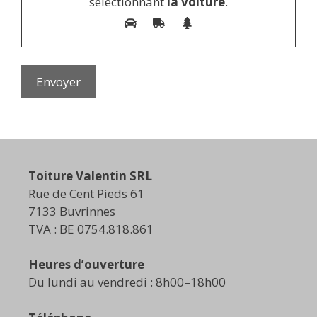
sélectionnant
la voiture
.
Toiture Valentin SRL
Rue de Cent Pieds 61
7133 Buvrinnes
TVA : BE 0754.818.861
Heures d’ouverture
Du lundi au vendredi : 8h00–18h00